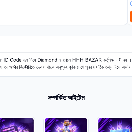
r ID Code ভুল দিয়ে Diamond না পেলে HHH BAZAR কর্তৃপক্ষ দায়ী নয় । Or
র্ডার হিস্টোরিতে দেওয়া থাকে অনুগ্রহ পুর্বক দেখে পুনরায় সঠিক তথ্য দিয়ে অর্ডা
সম্পর্কিত আইটেম