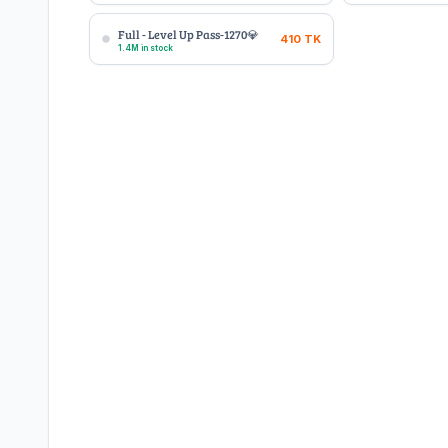
Full - Level Up Pass-1270💎
410
TK
1.4M in stock