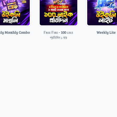
ly Monthly Combo
Ғʀᴇᴇ Ғɪʀᴇ - 100 ʟɪᴋᴇ
Weekly Lite
প্রতিদিন ১ বার