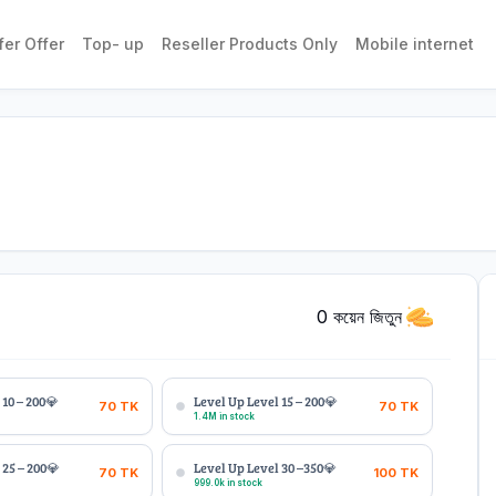
fer Offer
Top- up
Reseller Products Only
Mobile internet
0 কয়েন জিতুন
 10 – 200💎
Level Up Level 15 – 200💎
70
TK
70
TK
1.4M in stock
 25 – 200💎
Level Up Level 30 –350💎
70
TK
100
TK
999.0k in stock