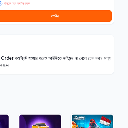
কিনতে হলে লগইন করুন
লগইন
der কমপ্লিট হওয়ার পরেও আইডিতে ডাইমন্ড না গেলে চেক করার জন্য
র করবেন।