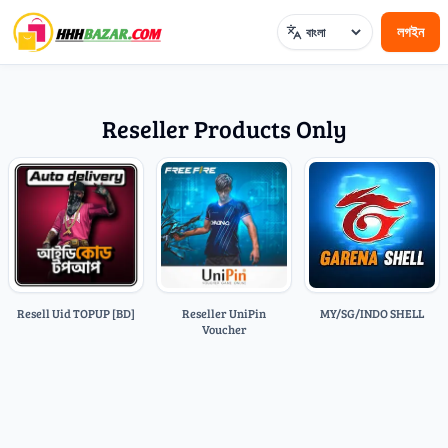
লগইন
ভাষা
Reseller Products Only
Resell Uid TOPUP [BD]
Reseller UniPin
MY/SG/INDO SHELL
Voucher